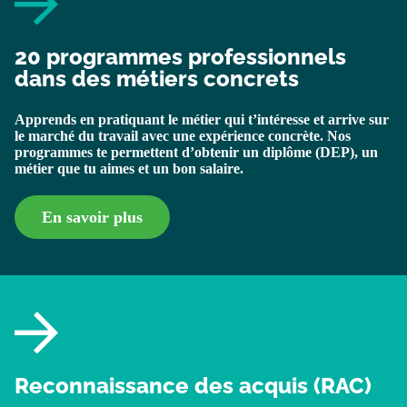
une job en sortant
une job en sortant
une job en sortant
une job en sortant
une job en sortant
une job en sortant
une job en sortant
une job en sortant
une job en sortant
20 programmes professionnels
Voir nos programmes
Voir nos programmes
Voir nos programmes
Voir nos programmes
Voir nos programmes
Voir nos programmes
Voir nos programmes
Voir nos programmes
Voir nos programmes
dans des métiers concrets
Apprends en pratiquant le métier qui t’intéresse et arrive sur
le marché du travail avec une expérience concrète. Nos
programmes te permettent d’obtenir un diplôme (DEP), un
métier que tu aimes et un bon salaire.
En savoir plus
Reconnaissance des acquis (RAC)