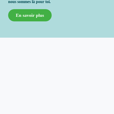
nous sommes là pour toi.
En savoir plus
À propos du Centre Paul-
Rousseau
Situé à Drummondville, au Centre-du-Québec, le Centre
de formation professionnelle Paul-Rousseau offre plus
de vingt programmes menant au diplôme d’études
professionnelles. On y accueille quelque 800 élèves par
année.
Répartis dans quatre bâtisses, ces programmes d’une